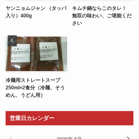
ヤンニョムジャン （タッパ
キムチ鍋ならこのタレ！
入り）400g
無双の味わい、ご堪能くだ
さい
冷麺用ストレートスープ
250ml×2食分（冷麺、そう
めん、うどん用）
営業日カレンダー
2026年 8月