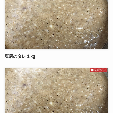
塩唐のタレ１kg
塩唐のたれ