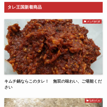
タレ王国新着商品
キムチ鍋の素
キムチ鍋ならこのタレ！ 無双の味わい、ご堪能くだ
さい
塩唐のたれ