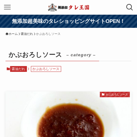
無添加超美味のタレショッピングサイトOPEN！
ホーム
醤油だれ
かぶおろしソース
かぶおろしソース
– category –
醤油だれ
かぶおろしソース
かぶおろしソース