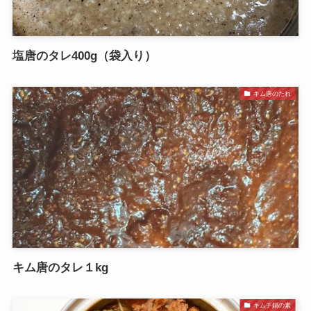
塩唐のタレ400g（袋入り）
キム唐のたれ
キム唐のタレ１kg
キムチ鍋の素