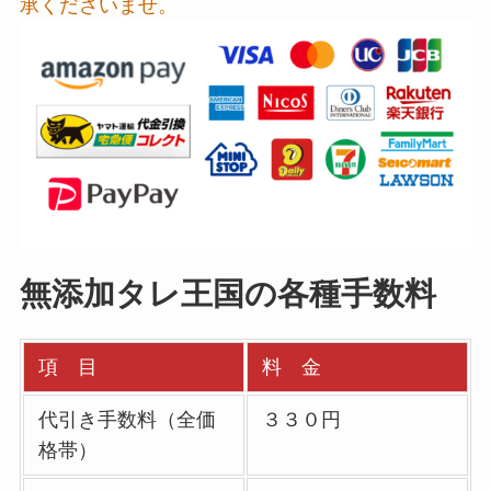
承くださいませ。
無添加タレ王国の各種手数料
項 目
料 金
代引き手数料（全価
３３０円
格帯）