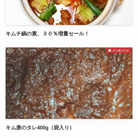
キムチ鍋の素、３０％増量セール！
キム唐のたれ
キム唐のタレ400g（袋入り）