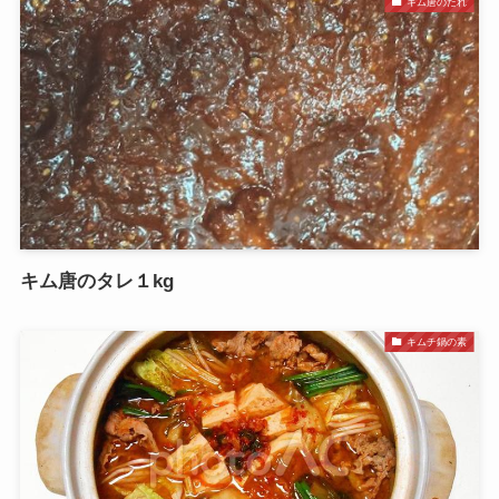
キム唐のたれ
キム唐のタレ１kg
キムチ鍋の素