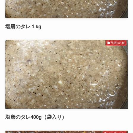
塩唐のタレ１kg
塩唐のたれ
塩唐のタレ400g（袋入り）