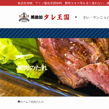
食品添加物、アミノ酸化学調味料、酵母エキス等を全く使わない、
タレ・ヤンニョ
焼肉のたれ
ホーム
焼肉のたれ