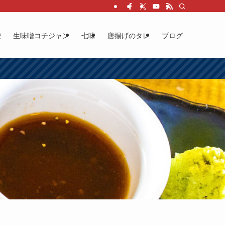
塩
生味噌コチジャン
七味
唐揚げのタレ
ブログ