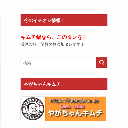
今のイチオシ情報！
キムチ鍋なら、このタレを！
濃厚芳醇、至極の無添加タレです！
やがちゃんキムチ