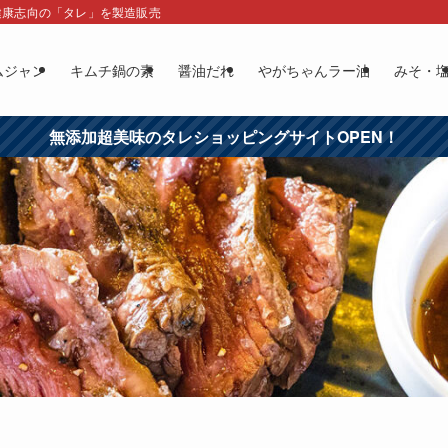
健康志向の「タレ」を製造販売
ムジャン
キムチ鍋の素
醤油だれ
やがちゃんラー油
みそ・
無添加超美味のタレショッピングサイトOPEN！