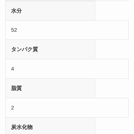
水分
52
タンパク質
4
脂質
2
炭水化物