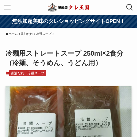
無添加超美味のタレショッピングサイトOPEN！
ホーム
醤油だれ
冷麺スープ
冷麺用ストレートスープ 250ml×2食分
（冷麺、そうめん、うどん用）
醤油だれ
冷麺スープ